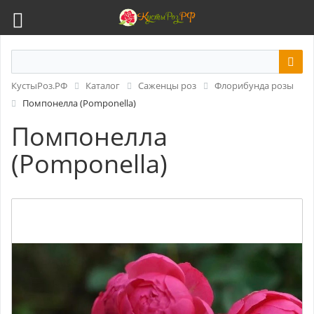
КустыРоз.РФ
Каталог
Саженцы роз
Флорибунда розы
Помпонелла (Pomponella)
Помпонелла
(Pomponella)