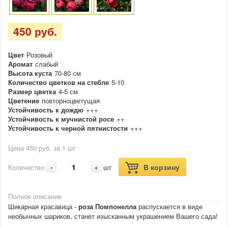
450 руб.
Цвет
Розовый
Аромат
слабый
Высота куста
70-80 см
Количество цветков на стебле
5-10
Размер цветка
4-5 см
Цветение
повторноцветущая
Устойчивость к дождю
+++
Устойчивость к мучнистой росе
++
Устойчивость к черной пятнистости
+++
Цена 450 руб. за 1 шт
-
+
В корзину
Количество
шт
Полное описание
Шикарная красавица -
роза Помпонелла
распускается в виде
необычных шариков, станет изысканным украшением Вашего сада!