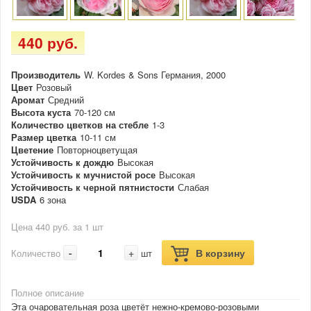
440 руб.
Производитель
W. Kordes & Sons Германия, 2000
Цвет
Розовый
Аромат
Средний
Высота куста
70-120 см
Количество цветков на стебле
1-3
Размер цветка
10-11 см
Цветение
Повторноцветущая
Устойчивость к дождю
Высокая
Устойчивость к мучнистой росе
Высокая
Устойчивость к черной пятнистости
Слабая
USDA
6 зона
Цена 440 руб. за 1 шт
-
+
В корзину
Количество
шт
Полное описание
Эта очаровательная роза цветёт нежно-кремово-розовыми