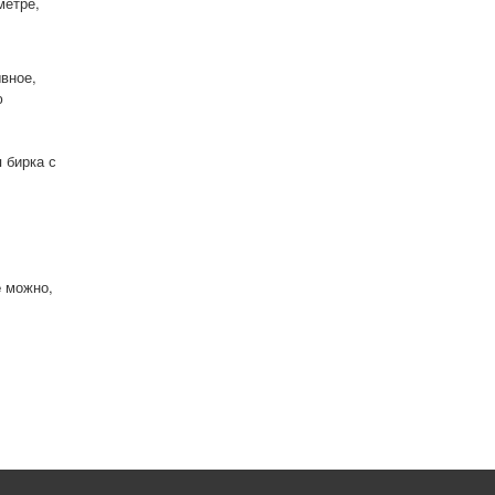
метре,
вное,
ю
 бирка с
е
можно,