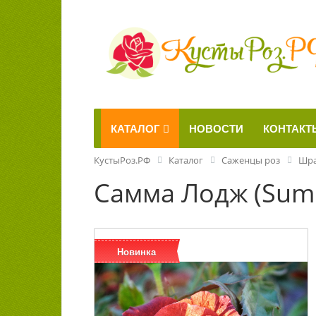
КАТАЛОГ
НОВОСТИ
КОНТАКТ
КустыРоз.РФ
Каталог
Саженцы роз
Шр
Самма Лодж (Sum
Новинка