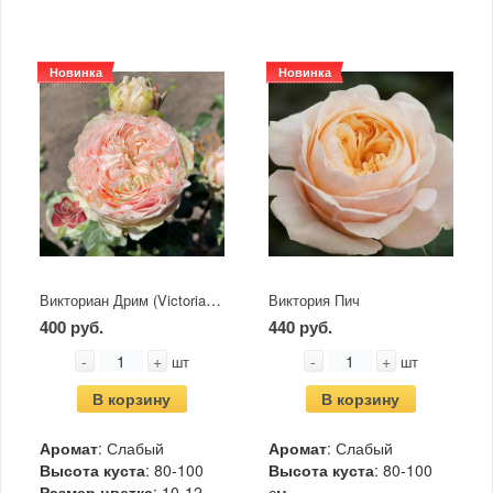
Новинка
Новинка
Викториан Дрим (Victorian Dream)
Виктория Пич
400 руб.
440 руб.
-
+
-
+
шт
шт
В корзину
В корзину
Аромат
: Слабый
Аромат
: Слабый
Высота куста
: 80-100
Высота куста
: 80-100
Размер цветка
: 10-12
см