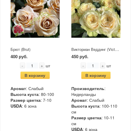
Викториан Веддинг (Victorian Wedding)
Брют (Brut)
400 руб.
450 руб.
-
+
-
+
шт
шт
В корзину
В корзину
Аромат
: Слабый
Производитель
:
Высота куста
: 80-100
Нидерланды
Размер цветка
: 7-10
Аромат
: Слабый
USDA
: 6 зона
Высота куста
: 100-110
см
Размер цветка
: 10-11
см
USDA
: 6 зона