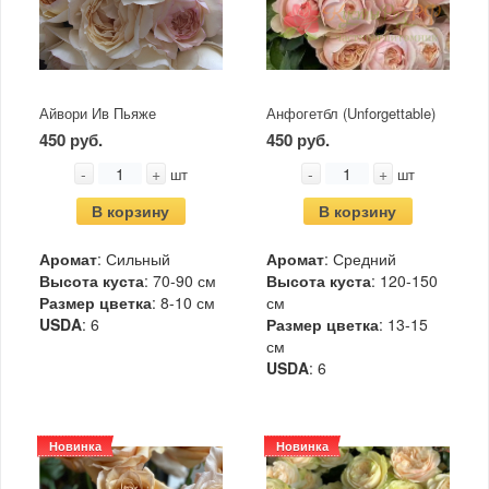
Айвори Ив Пьяже
Анфогетбл (Unforgettable)
450 руб.
450 руб.
-
+
-
+
шт
шт
В корзину
В корзину
Аромат
: Сильный
Аромат
: Средний
Высота куста
: 70-90 см
Высота куста
: 120-150
Размер цветка
: 8-10 см
см
USDA
: 6
Размер цветка
: 13-15
см
USDA
: 6
Новинка
Новинка