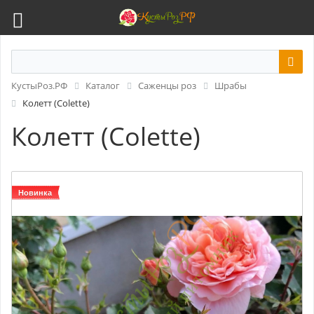
КустыРоз.РФ
Каталог
Саженцы роз
Шрабы
Колетт (Colette)
Колетт (Colette)
Новинка