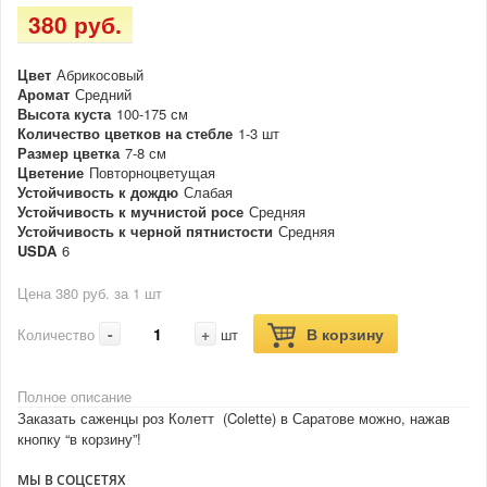
380 руб.
Цвет
Абрикосовый
Аромат
Средний
Высота куста
100-175 см
Количество цветков на стебле
1-3 шт
Размер цветка
7-8 см
Цветение
Повторноцветущая
Устойчивость к дождю
Слабая
Устойчивость к мучнистой росе
Средняя
Устойчивость к черной пятнистости
Средняя
USDA
6
Цена 380 руб. за 1 шт
-
+
В корзину
Количество
шт
Полное описание
Заказать саженцы роз Колетт (Colette) в Саратове можно, нажав
кнопку “в корзину”!
МЫ В СОЦСЕТЯХ